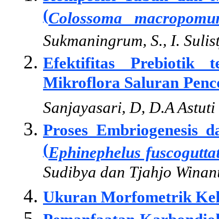
(
Colossoma macropom
Sukmaningrum, S., I. Sulis
Efektifitas Prebiotik
Mikroflora Saluran Penc
Sanjayasari, D, D.A Astuti
Proses Embriogenesis 
(
Ephinephelus fuscogutta
Sudibya dan Tjahjo Winan
Ukuran Morfometrik Kek