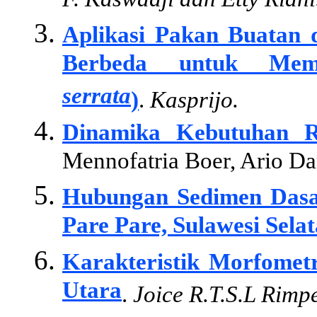
F. Kaswadji dan Etty Riani
Aplikasi Pakan Buatan
Berbeda untuk Mem
serrata
)
.
Kasprijo.
Dinamika Kebutuhan R
Mennofatria Boer, Ario Da
Hubungan Sedimen Dasar
Pare Pare, Sulawesi Selat
Karakteristik Morfometr
Utara
.
Joice R.T.S.L Rimp