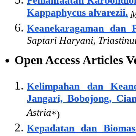
Pemanfaatan Karbondiok
Kappaphycus alvarezii.
M
Keanekaragaman dan P
Saptari Haryani, Triastin
Open Access Articles 
Kelimpahan dan Kean
Jangari, Bobojong, Cian
Astria
*)
Kepadatan dan Biomas