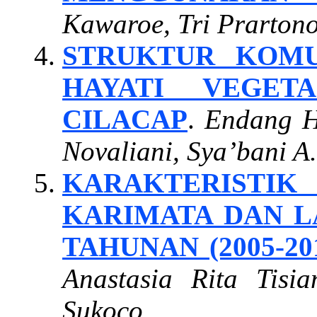
Kawaroe, Tri Prarton
STRUKTUR KOMU
HAYATI VEGET
CILACAP
.
Endang Hi
Novaliani, Sya’bani A
KARAKTERISTI
KARIMATA DAN L
TAHUNAN (2005-20
Anastasia Rita Tis
Sukoco.