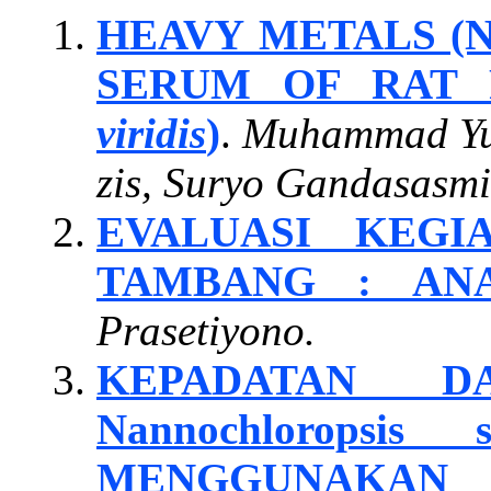
HEAVY METALS (Ni
SERUM OF RAT 
viridis
)
.
Muhammad Yud
zis, Suryo Gandasasm
EVALUASI KEG
TAMBANG : AN
Prasetiyono.
KEPADATAN D
Nannochlorops
MENGGUNAKAN 