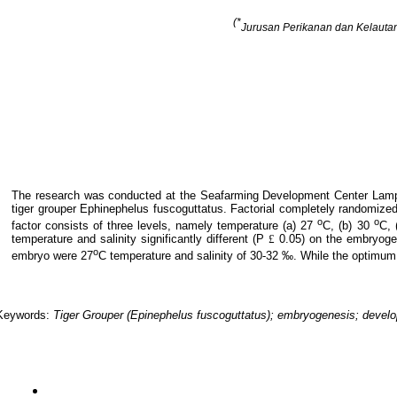
(*
Jurusan Perikanan dan Kelautan 
The research was conducted at the Seafarming Development Center Lampun
tiger grouper Ephinephelus fuscoguttatus. Factorial completely randomized d
o
o
factor consists of three levels, namely temperature (a) 27
C, (b) 30
C, 
temperature and salinity significantly different (P
£
0.05) on the embryogen
o
embryo were 27
C temperature and salinity of 30-32 ‰. While the optimum
Keywords:
Tiger Grouper (Epinephelus fuscoguttatus); embryogenesis; develop